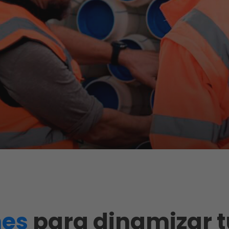
nes
para dinamizar t