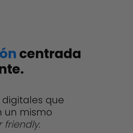
ión
centrada
ente.
 digitales que
n un mismo
 friendly.