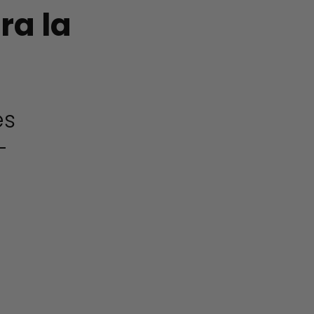
ra la
es
-