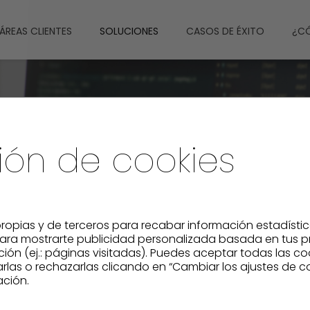
ÁREAS CLIENTES
SOLUCIONES
CASOS DE ÉXITO
¿C
ión de cookies
ropias y de terceros para recabar información estadísti
 para mostrarte publicidad personalizada basada en tus p
ación (ej.: páginas visitadas). Puedes aceptar todas las c
las o rechazarlas clicando en “Cambiar los ajustes de coo
ción.
Integraciones