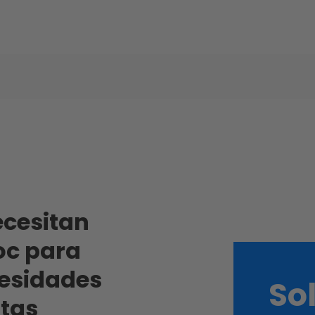
ecesitan
oc para
cesidades
So
tas