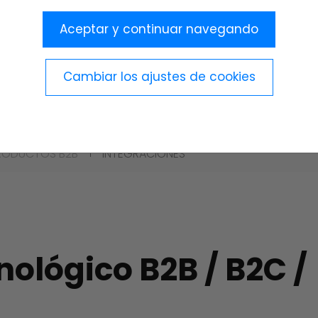
Aceptar y continuar navegando
 tecnológica con ER
uentes de datos.
Cambiar los ajustes de cookies
RODUCTOS B2B
INTEGRACIONES
nológico B2B / B2C /