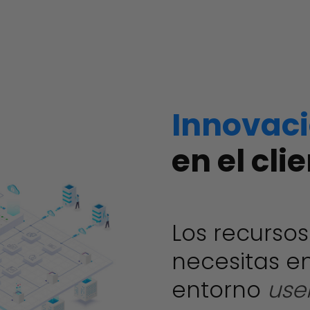
Innovac
en el cli
Los recursos
necesitas e
entorno
user