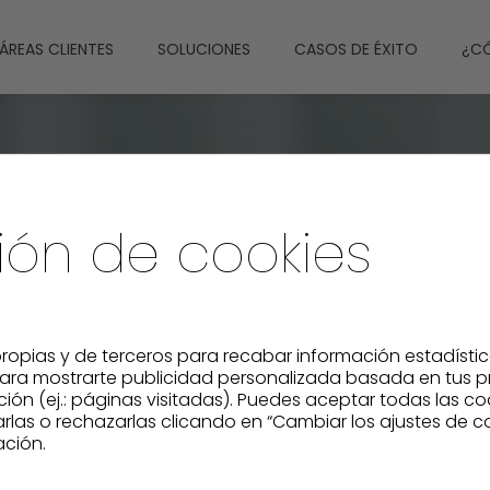
B
ÁREAS CLIENTES
SOLUCIONES
CASOS DE ÉXITO
¿C
ión de cookies
ropias y de terceros para recabar información estadísti
 para mostrarte publicidad personalizada basada en tus p
ación (ej.: páginas visitadas). Puedes aceptar todas las c
las o rechazarlas clicando en “Cambiar los ajustes de coo
ción.